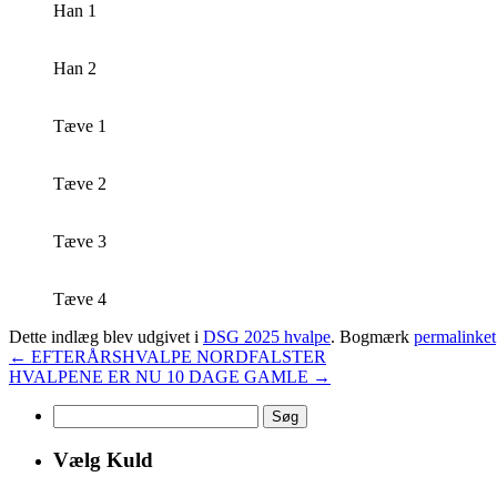
Han 1
Han 2
Tæve 1
Tæve 2
Tæve 3
Tæve 4
Dette indlæg blev udgivet i
DSG 2025 hvalpe
. Bogmærk
permalinket
←
EFTERÅRSHVALPE NORDFALSTER
HVALPENE ER NU 10 DAGE GAMLE
→
Søg
efter:
Vælg Kuld