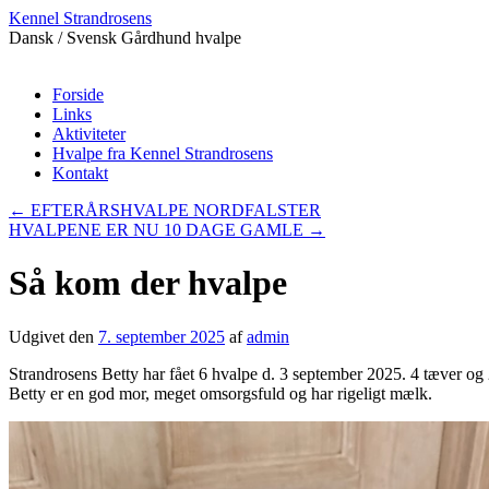
Kennel Strandrosens
Dansk / Svensk Gårdhund hvalpe
Hop
Forside
til
Links
indhold
Aktiviteter
Hvalpe fra Kennel Strandrosens
Kontakt
←
EFTERÅRSHVALPE NORDFALSTER
HVALPENE ER NU 10 DAGE GAMLE
→
Så kom der hvalpe
Udgivet den
7. september 2025
af
admin
Strandrosens Betty har fået 6 hvalpe d. 3 september 2025. 4 tæver og
Betty er en god mor, meget omsorgsfuld og har rigeligt mælk.